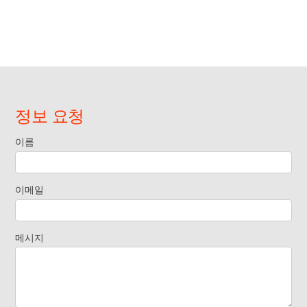
정보 요청
이름
Request
Information
이메일
Footer
메시지
Widget KO