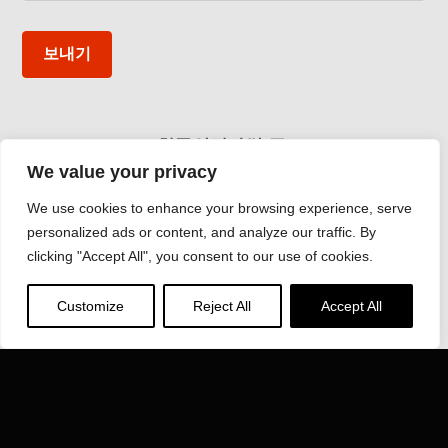
보내기
한국인닥타썸(주)
We value your privacy
경북 고령군 다산면 다산산단로 188번지
Phone: 054-954-5682
Fax: 054-954-5685
We use cookies to enhance your browsing experience, serve
personalized ads or content, and analyze our traffic. By
Email:
inductotherm@inductotherm.co.kr
clicking "Accept All", you consent to our use of cookies.
INDUCTOTHERM GROUP
Customize
Reject All
Accept All
에 대해 자세히 알아보기 Inductotherm Group 전세계 40
개 회사가 참여하고 있습니다.
VISIT INDUCTOTHERM GROUP »