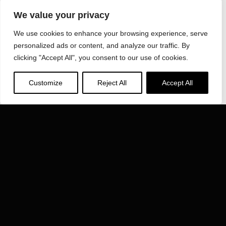
한국인닥타썸(주)
We value your privacy
경북 고령군 다산면 다산산단로 188번지
Phone: 054-954-5682
Fax: 054-954-5685
We use cookies to enhance your browsing experience, serve
personalized ads or content, and analyze our traffic. By
Email:
inductotherm@inductotherm.co.kr
clicking "Accept All", you consent to our use of cookies.
INDUCTOTHERM GROUP
Customize
Reject All
Accept All
에 대해 자세히 알아보기 Inductotherm Group 전세계 40
개 회사가 참여하고 있습니다.
VISIT INDUCTOTHERM GROUP »
한국인닥타썸(주) is part of: