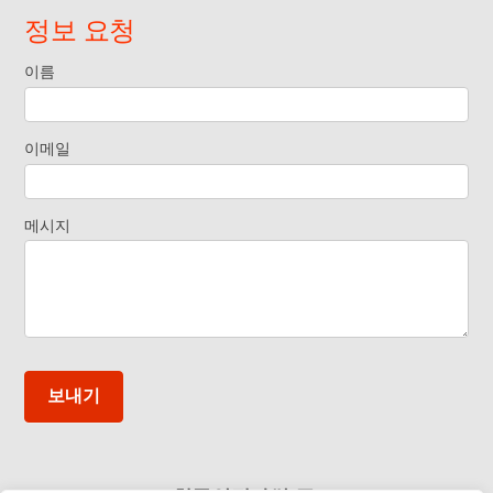
정보 요청
이름
Request
Information
이메일
Footer
메시지
Widget KO
보내기