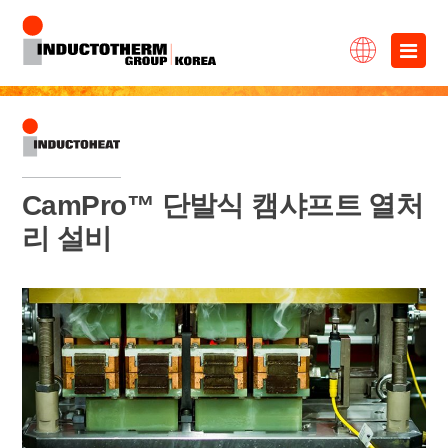
콘
×
텐
츠
로
바
CamPro™ 단발식 캠샤프트 열처
로
리 설비
가
기