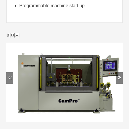
Programmable machine start-up
이미지
Previous
Ne