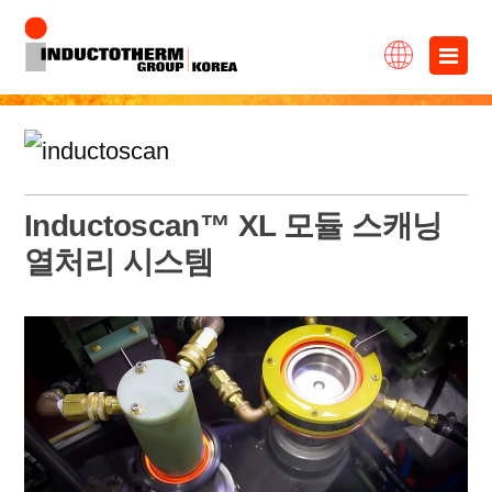
콘
×
텐
츠
로
바
Inductoscan™ XL 모듈 스캐닝
로
열처리 시스템
가
기