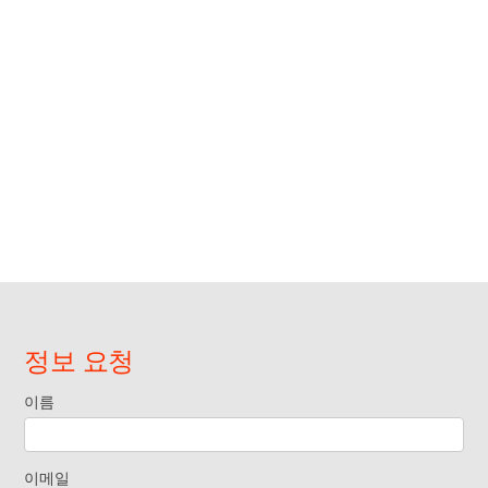
정보 요청
이름
Request
Information
이메일