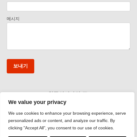
Footer
메시지
Widget KO
보내기
한국인닥타썸(주)
We value your privacy
경북 고령군 다산면 다산산단로 188번지
Phone: 054-954-5682
Fax: 054-954-5685
We use cookies to enhance your browsing experience, serve
personalized ads or content, and analyze our traffic. By
Email:
inductotherm@inductotherm.co.kr
clicking "Accept All", you consent to our use of cookies.