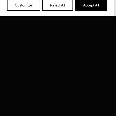
INDUCTOTHERM GROUP
Customize
Reject All
Accept All
에 대해 자세히 알아보기 Inductotherm Group 전세계 40
개 회사가 참여하고 있습니다.
VISIT INDUCTOTHERM GROUP »
한국인닥타썸(주) is part of:
홈페이지 이용자 약관
개인정보보호정책
© 2026 한국인닥타썸(주) | 판권 소유