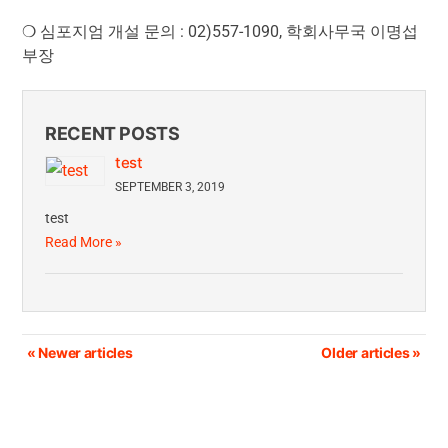
❍ 심포지엄 개설 문의 : 02)557-1090, 학회사무국 이명섭
부장
RECENT POSTS
test
SEPTEMBER 3, 2019
test
Read More »
Post
« Newer articles
Older articles »
navigation