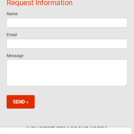
Request Information
Name
Request
Information
Email
Footer
Message
Widget EN
SEND »
INDUCTOTHERM GROUP KOREA